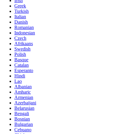
Irish
Greek
Turkish
Italian
Danish
Romanian
Indonesian
Czech
Afrikaans
Swedish
Polish
Basque
Catalan
Esperanto
Hindi
Lao
Albanian
Amharic
Armenian
Azerbaijani
Belarusian
Bengali
Bosnian
Bulgarian
Cebuano