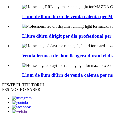
Llum de llum diürn de venda calenta per 
Lliure diürn dirigit per dia professional per .
Venda tèrmica de llum lleugera durant el dia 
Llum de llum diürn de venda calenta per ma
FES-TE
EL TEU TORUI
FES-NOS-HO SABER