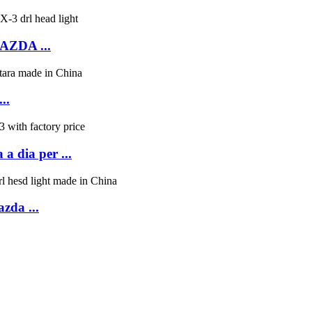
MAZDA ...
..
a dia per ...
zda ...