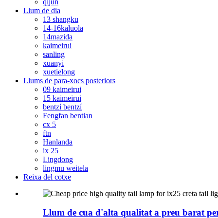
qijun
Llum de dia
13 shangku
14-16kaluola
14mazida
kaimeirui
sanling
xuanyi
xuetielong
Llums de para-xocs posteriors
09 kaimeirui
15 kaimeirui
bentzí bentzí
Fengfan bentian
cx 5
ftn
Hanlanda
ix 25
Lingdong
lingmu weitela
Reixa del cotxe
Llum de cua d'alta qualitat a preu barat per 