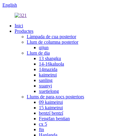
English
Inici
Productes
Làmpada de cua posterior
Llum de columna posterior
qijun
Llum de dia
13 shangku
14-16kaluola
14mazida
kaimeirui
sanling
xuanyi
xuetielong
Llums de para-xocs posteriors
09 kaimeirui
15 kaimeirui
bentzí bentzí
Fengfan bentian
cx 5
ftn
Hanlanda