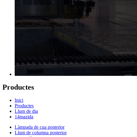
Productes
Inici
Productes
Llum de dia
14mazida
Làmpada de cua posterior
Llum de columna posterior