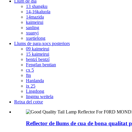
Llum de dia
13 shangku
14-16kaluola
14mazida
kaimeirui
sanling
xuanyi
xuetielong
Llums de para-xocs posteriors
09 kaimeirui
15 kaimeirui
bentzí bentzí
Fengfan bentian
cx 5
ftn
Hanlanda
ix 25
Lingdong
lingmu weitela
Reixa del cotxe
Reflector de llums de cua de bona quali