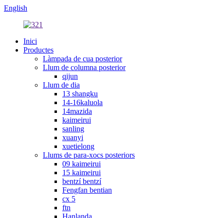
English
Inici
Productes
Làmpada de cua posterior
Llum de columna posterior
qijun
Llum de dia
13 shangku
14-16kaluola
14mazida
kaimeirui
sanling
xuanyi
xuetielong
Llums de para-xocs posteriors
09 kaimeirui
15 kaimeirui
bentzí bentzí
Fengfan bentian
cx 5
ftn
Hanlanda