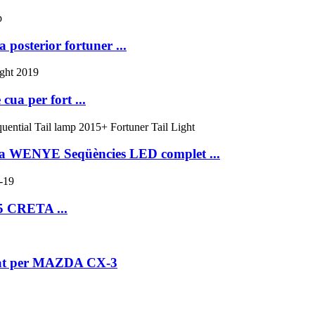
 posterior fortuner ...
ua per fort ...
nda WENYE Seqüències LED complet ...
25 CRETA ...
barat per MAZDA CX-3