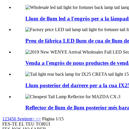
Llum de llum led a l'engròs per a la làmpada
Preu de fàbrica LED llum de cua de llum de c
Venda a l'engròs de nous productes de ve
Llum posterior del darrere per a la cua IX
Reflector de llum de llum posterior més 
1
2
3
4
5
6
Següent>
>>
Pàgina 1/15
FES-TE
EL TEU TORUI