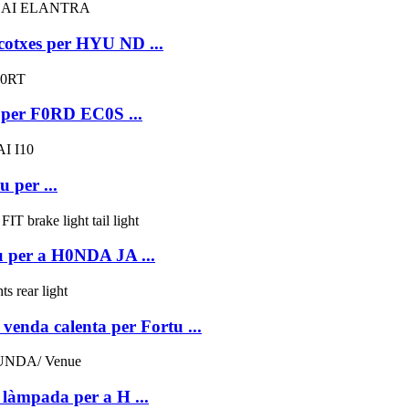
cotxes per HYU ND ...
a per F0RD EC0S ...
u per ...
u per a H0NDA JA ...
venda calenta per Fortu ...
 làmpada per a H ...