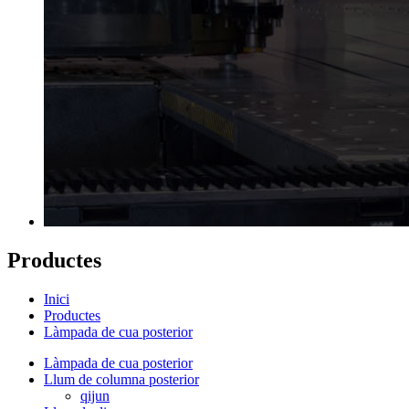
Productes
Inici
Productes
Làmpada de cua posterior
Làmpada de cua posterior
Llum de columna posterior
qijun